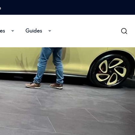
e
es
Guides