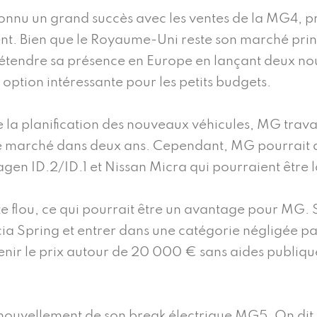
nnu un grand succès avec les ventes de la MG4, pr
ent. Bien que le Royaume-Uni reste son marché pri
étendre sa présence en Europe en lançant deux nou
 option intéressante pour les petits budgets.
 la planification des nouveaux véhicules, MG travai
 le marché dans deux ans. Cependant, MG pourrait a
agen ID.2/ID.1 et Nissan Micra qui pourraient être
te flou, ce qui pourrait être un avantage pour MG. 
Dacia Spring et entrer dans une catégorie négligée 
tenir le prix autour de 20 000 € sans aides publiques
enouvellement de son break électrique MG5. On dit 