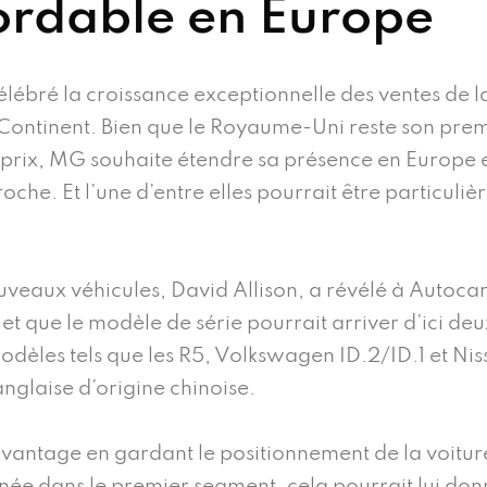
ordable en Europe
lébré la croissance exceptionnelle des ventes de 
x Continent. Bien que le Royaume-Uni reste son pr
prix, MG souhaite étendre sa présence en Europe 
oche. Et l’une d’entre elles pourrait être particuliè
ouveaux véhicules, David Allison, a révélé à Autoca
s et que le modèle de série pourrait arriver d’ici d
dèles tels que les R5, Volkswagen ID.2/ID.1 et Ni
nglaise d’origine chinoise.
antage en gardant le positionnement de la voiture
onnée dans le premier segment, cela pourrait lui don