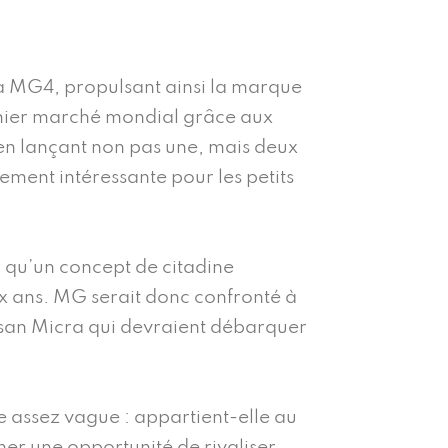
la MG4, propulsant ainsi la marque
emier marché mondial grâce aux
en lançant non pas une, mais deux
rement intéressante pour les petits
r qu’un concept de citadine
eux ans. MG serait donc confronté à
ssan Micra qui devraient débarquer
 assez vague : appartient-elle au
ner une opportunité de rivaliser