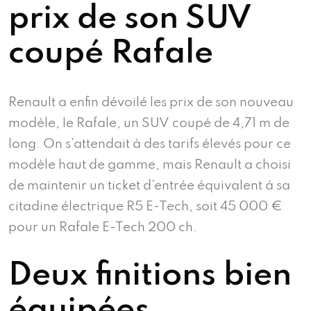
prix de son SUV
coupé Rafale
Renault a enfin dévoilé les prix de son nouveau
modèle, le Rafale, un SUV coupé de 4,71 m de
long. On s’attendait à des tarifs élevés pour ce
modèle haut de gamme, mais Renault a choisi
de maintenir un ticket d’entrée équivalent à sa
citadine électrique R5 E-Tech, soit 45 000 €
pour un Rafale E-Tech 200 ch.
Deux finitions bien
équipées