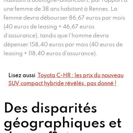
habitant à Boulogne-Billancourt, par rapport à
une femme de 38 ans habitant à Rennes. La
femme devra débourser 86,67 euros par mois
(40 euros de leasing + 46,67 euros
d’assurance), tandis que l’homme devra
dépenser 158,40 euros par mois (40 euros de
leasing + 118,40 euros d’assurance).
Lisez aussi
Toyota C-HR : les prix du nouveau
SUV compact hybride révélés, pas donné !
Des disparités
géographiques et