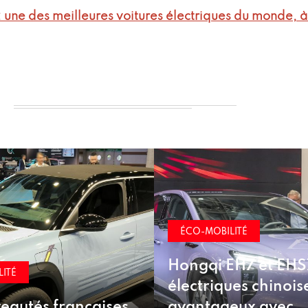
: une des meilleures voitures électriques du monde, à
MOBILITÉ
ÉCO-MOBILITÉ
qi EH7 et EHS7 :
Nouvelle suspe
riques chinoises à prix
d’usine recycla
tageux avec
véhicules élect