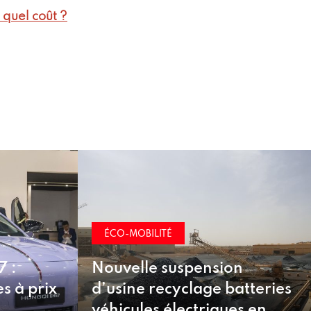
 quel coût ?
ÉCO-MOBILITÉ
nsion
ge batteries
Bonus écologique, leasing
riques en
social : inquiétudes pour