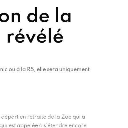
on de la
 révélé
ic ou à la R5, elle sera uniquement
épart en retraite de la Zoe qui a
 qui est appelée à s’étendre encore