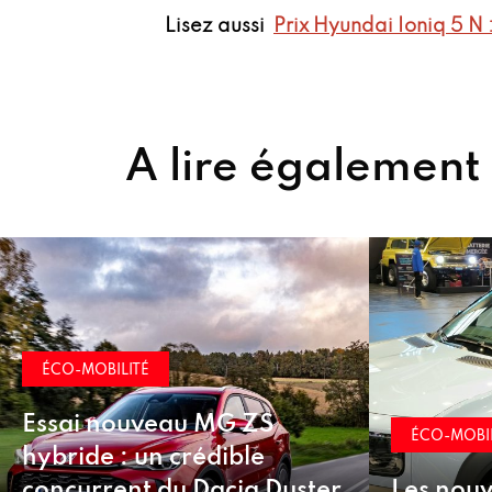
Lisez aussi
Prix Hyundai Ioniq 5 N 
A lire également
ÉCO-
Hong
ÉCO-MOBILITÉ
élect
er
Les nouveautés françaises
avan