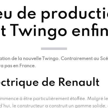
ieu de producti
t Twingo enfin
ation de la nouvelle Twingo. Contrairement au Scén
era pas en France.
ctrique de Renault
mence à être particulièrement étoffée. Malgré le d
rd’hui, le constructeur a construit un gamme solide,