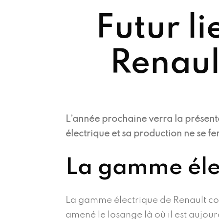
Futur l
Renaul
L’année prochaine verra la présent
électrique et sa production ne se f
La gamme éle
La gamme électrique de Renault com
amené le losange là où il est aujou