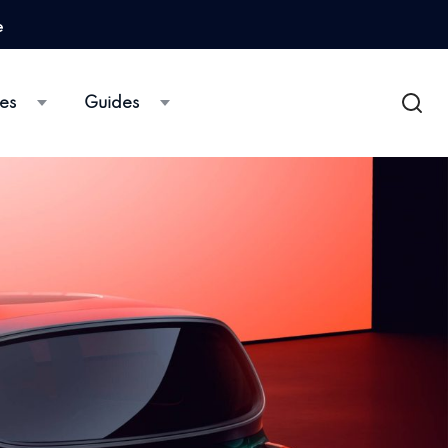
e
es
Guides