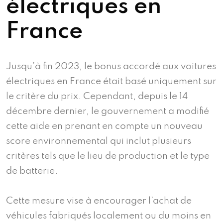
électriques en
France
Jusqu’à fin 2023, le bonus accordé aux voitures
électriques en France était basé uniquement sur
le critère du prix. Cependant, depuis le 14
décembre dernier, le gouvernement a modifié
cette aide en prenant en compte un nouveau
score environnemental qui inclut plusieurs
critères tels que le lieu de production et le type
de batterie.
Cette mesure vise à encourager l’achat de
véhicules fabriqués localement ou du moins en