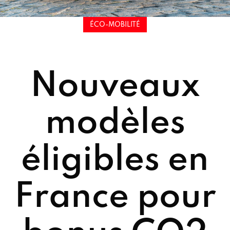
ÉCO-MOBILITÉ
Nouveaux
modèles
éligibles en
France pour