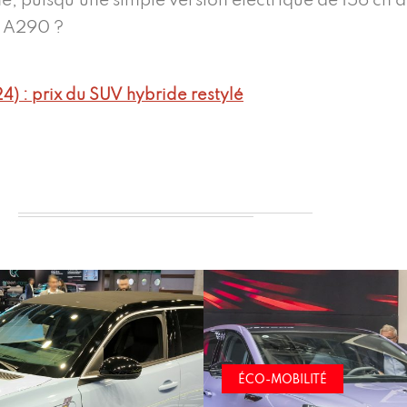
hé, puisqu’une simple version électrique de 156 ch
e A290 ?
4) : prix du SUV hybride restylé
ITÉ
ÉCO-MOBILITÉ