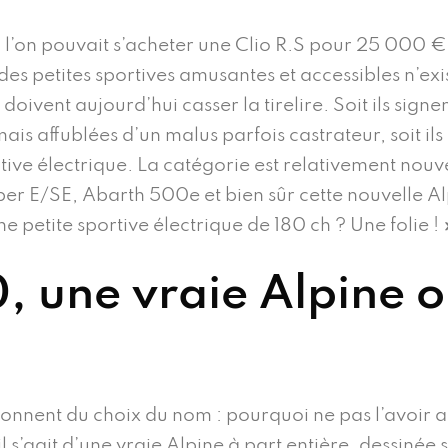
 l’on pouvait s’acheter une Clio R.S pour 25 000 € 
es petites sportives amusantes et accessibles n’exis
oivent aujourd’hui casser la tirelire. Soit ils sig
s affublées d’un malus parfois castrateur, soit ils
ve électrique. La catégorie est relativement nouvel
r E/SE, Abarth 500e et bien sûr cette nouvelle Alp
 petite sportive électrique de 180 ch ? Une folie ! 
, une vraie Alpine 
tonnent du choix du nom : pourquoi ne pas l’avoir 
 s’agit d’une vraie Alpine à part entière, dessinée s