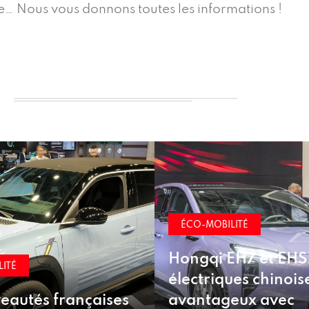
… Nous vous donnons toutes les informations !
OBILITÉ
ÉCO-MOBILITÉ
i EH7 et EHS7 :
Nouvelle suspen
iques chinoises à prix
d’usine recyclag
ageux avec
véhicules électri