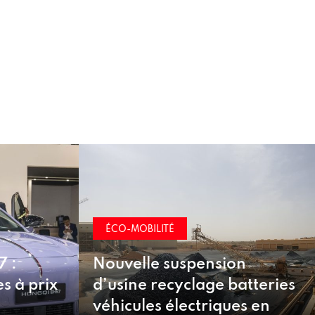
ÉCO-MOBILITÉ
sion
e batteries
Bonus écologique, leasing
ques en
social : inquiétudes pour