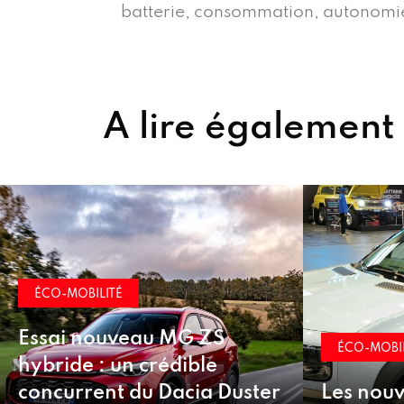
batterie, consommation, autonomie
A lire également
ÉCO-M
Hongq
ÉCO-MOBILITÉ
électr
r
Les nouveautés françaises
avant