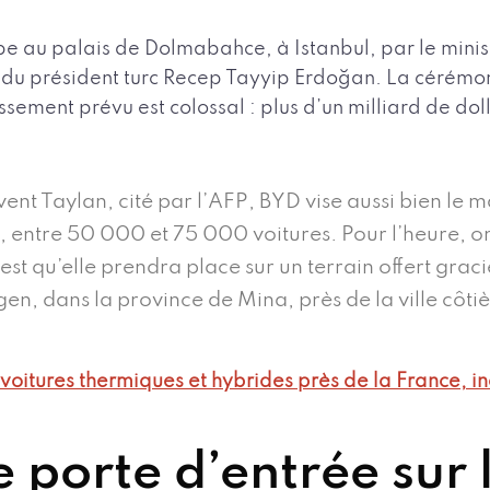
 au palais de Dolmabahce, à Istanbul, par le ministre
 du président turc Recep Tayyip Erdoğan. La cérémo
tissement prévu est colossal : plus d’un milliard de dol
.
ent Taylan, cité par l’AFP, BYD vise aussi bien le 
, entre 50 000 et 75 000 voitures. Pour l’heure, o
 n’est qu’elle prendra place sur un terrain offert gra
en, dans la province de Mina, près de la ville côtiè
oitures thermiques et hybrides près de la France, inc
e porte d’entrée sur