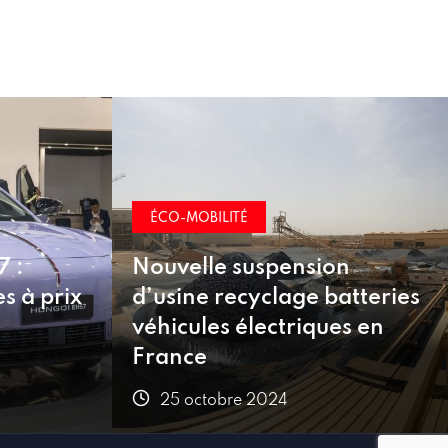
ÉCO-MOBILITÉ
on
atteries
Bonus écologique, leasing
es en
social : inquiétudes pour
2025
25 octobre 2024