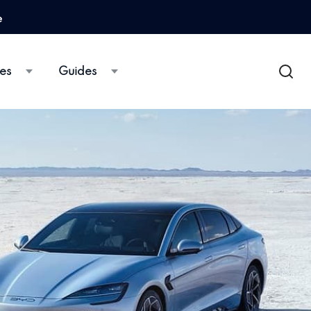
e
es
Guides