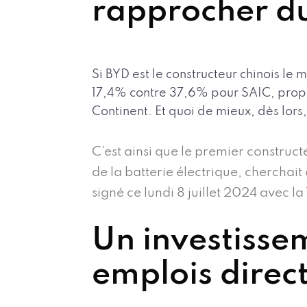
rapprocher d
Si BYD est le constructeur chinois l
17,4% contre 37,6% pour SAIC, propri
Continent. Et quoi de mieux, dès lor
C’est ainsi que le premier constru
de la batterie électrique, cherchait
signé ce lundi 8 juillet 2024 avec la
Un investisse
emplois direc