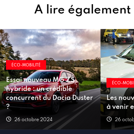
A lire également
ÉCO-MOBIL
Hongqi E
ÉCO-MOBILITÉ
électriqu
Les nouveautés françaises
avantag
à venir en 2025
équipeme
26 octobre 2024
25 octo