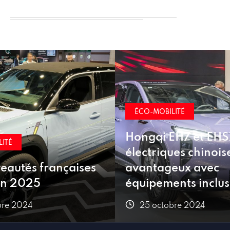
ITÉ
ÉCO-MOBILITÉ
H7 et EHS7 :
Nouvelle suspensi
es chinoises à prix
d’usine recyclage b
eux avec
véhicules électriqu
nts inclus
France
bre 2024
25 octobre 2024