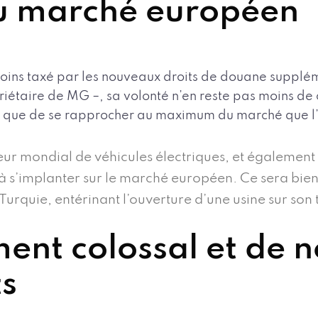
u marché européen
e moins taxé par les nouveaux droits de douane supplé
étaire de MG –, sa volonté n’en reste pas moins de c
s, que de se rapprocher au maximum du marché que l’
cteur mondial de véhicules électriques, et égaleme
 à s’implanter sur le marché européen. Ce sera bient
 Turquie, entérinant l’ouverture d’une usine sur son t
ment colossal et de
ts