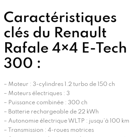
Caractéristiques
clés du Renault
Rafale 4×4 E-Tech
300 :
– Moteur : 3-cylindres 1.2 turbo de 150 ch
– Moteurs électriques : 3
– Puissance combinée : 300 ch
– Batterie rechargeable de 22 kWh
– Autonomie électrique WLTP : jusqu’à 100 km
– Transmission : 4-roues motrices