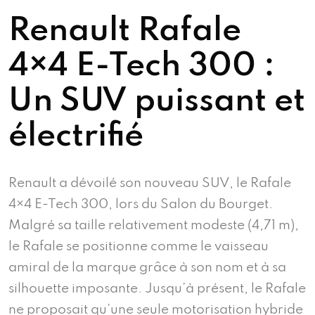
Renault Rafale
4×4 E-Tech 300 :
Un SUV puissant et
électrifié
Renault a dévoilé son nouveau SUV, le Rafale
4×4 E-Tech 300, lors du Salon du Bourget.
Malgré sa taille relativement modeste (4,71 m),
le Rafale se positionne comme le vaisseau
amiral de la marque grâce à son nom et à sa
silhouette imposante. Jusqu’à présent, le Rafale
ne proposait qu’une seule motorisation hybride