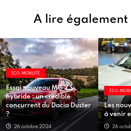
A lire également
ÉCO-MOBIL
Hongqi E
ÉCO-MOBILITÉ
électriqu
Les nouveautés françaises
avantag
à venir en 2025
équipeme
26 octobre 2024
25 octo