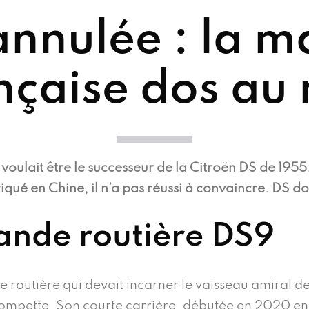
nnulée : la 
nçaise dos au
voulait être le successeur de la Citroën DS de 1955
iqué en Chine, il n’a pas réussi à convaincre. DS do
rande routière DS9
ande routière qui devait incarner le vaisseau amiral
trompette. Son courte carrière, débutée en 2020 en