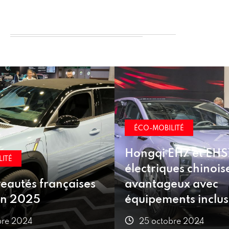
ITÉ
ÉCO-MOBILITÉ
H7 et EHS7 :
Nouvelle suspensi
es chinoises à prix
d’usine recyclage b
eux avec
véhicules électriqu
nts inclus
France
bre 2024
25 octobre 2024