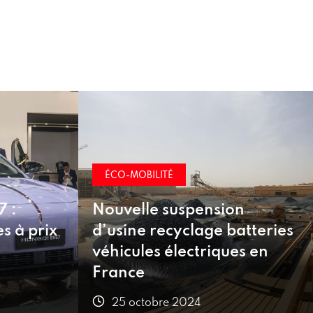
ÉCO-MOBILITÉ
on
atteries
Bonus écologique, leasing
es en
social : inquiétudes pour
2025
25 octobre 2024