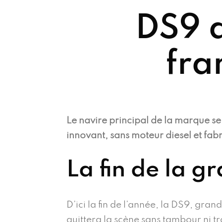
DS9 a
fra
Le navire principal de la marque se 
innovant, sans moteur diesel et fabr
La fin de la g
D’ici la fin de l’année, la DS9, gr
quittera la scène sans tambour ni 