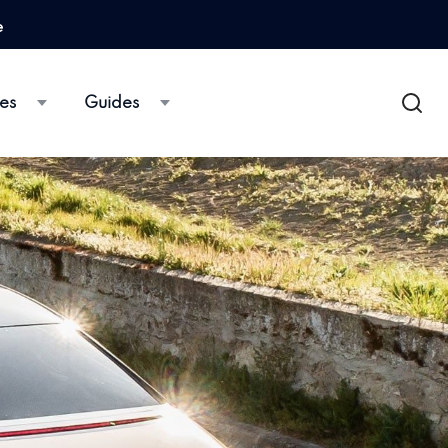
e
es
Guides