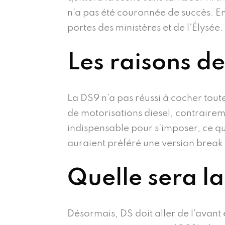
n’a pas été couronnée de succès. En 
portes des ministères et de l’Élysée.
Les raisons d
La DS9 n’a pas réussi à cocher tout
de motorisations diesel, contrairem
indispensable pour s’imposer, ce qu
auraient préféré une version break 
Quelle sera la
Désormais, DS doit aller de l’avant